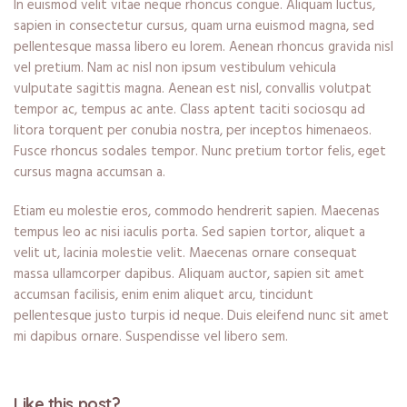
In euismod velit vitae neque rhoncus congue. Aliquam luctus,
sapien in consectetur cursus, quam urna euismod magna, sed
pellentesque massa libero eu lorem. Aenean rhoncus gravida nisl
vel pretium. Nam ac nisl non ipsum vestibulum vehicula
vulputate sagittis magna. Aenean est nisl, convallis volutpat
tempor ac, tempus ac ante. Class aptent taciti sociosqu ad
litora torquent per conubia nostra, per inceptos himenaeos.
Fusce rhoncus sodales tempor. Nunc pretium tortor felis, eget
cursus magna accumsan a.
Etiam eu molestie eros, commodo hendrerit sapien. Maecenas
tempus leo ac nisi iaculis porta. Sed sapien tortor, aliquet a
velit ut, lacinia molestie velit. Maecenas ornare consequat
massa ullamcorper dapibus. Aliquam auctor, sapien sit amet
accumsan facilisis, enim enim aliquet arcu, tincidunt
pellentesque justo turpis id neque. Duis eleifend nunc sit amet
mi dapibus ornare. Suspendisse vel libero sem.
Like this post?