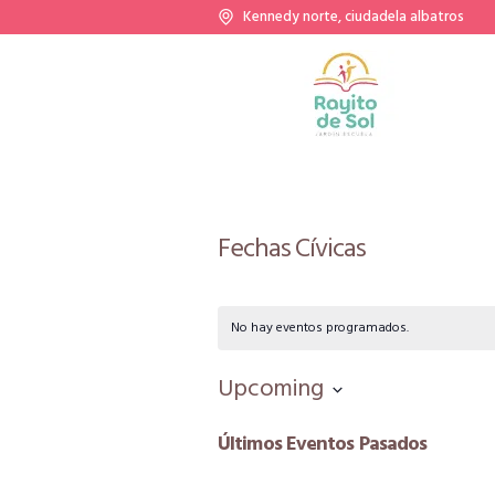
Kennedy norte, ciudadela albatros
Fechas Cívicas
No hay eventos programados.
Upcoming
Seleccionar
Últimos Eventos Pasados
fecha.