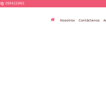
0994233965
Nosotros
Contáctenos
A
Author:
rayitodesol
Home
»
Archives for rayitodesol