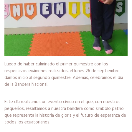
Luego de haber culminado el primer quimestre con los
respectivos exámenes realizados, el lunes 26 de septiembre
damos inicio al segundo quimestre. Además, celebramos el día
de la Bandera Nacional.
Este día realizamos un evento cívico en el que, con nuestros
pequeños, resaltamos a nuestra bandera como símbolo patrio
que representa la historia de gloria y el futuro de esperanza de
todos los ecuatorianos.