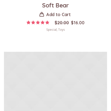
Soft Bear
Add to Cart
Original
Current
$
20.00
$
16.00
price
price
Special
,
Toys
was:
is:
$20.00.
$16.00.