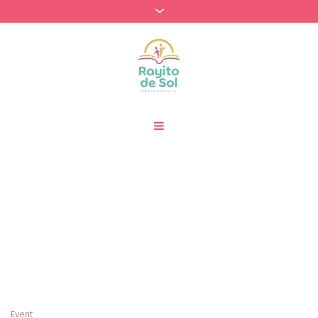
Categories:
Psicomotricidad Fina
Home
»
Psicomotricidad Fina
Event