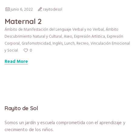
junio 6, 2022
rayitodesol
Maternal 2
Ámbito de Manifestación del Lenguaje Verbal y no Verbal
,
Ámbito
Descubrimiento Natural y Cultural
,
Aseo
,
Expresión Artística
,
Expresión
Corporal
,
Grafomotricidad
,
Inglés
,
Lunch
,
Recreo
,
Vinculación Emocional
0
y Social
Read More
Rayito de Sol
Somos un jardín y escuela comprometida con el aprendizaje y
crecimiento de los niños.