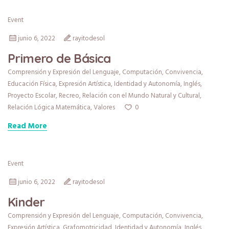
Event
junio 6, 2022
rayitodesol
Primero de Básica
Comprensión y Expresión del Lenguaje
,
Computación
,
Convivencia
,
Educación Física
,
Expresión Artística
,
Identidad y Autonomía
,
Inglés
,
Proyecto Escolar
,
Recreo
,
Relación con el Mundo Natural y Cultural
,
0
Relación Lógica Matemática
,
Valores
Read More
Event
junio 6, 2022
rayitodesol
Kinder
Comprensión y Expresión del Lenguaje
,
Computación
,
Convivencia
,
Expresión Artística
,
Grafomotricidad
,
Identidad y Autonomía
,
Inglés
,