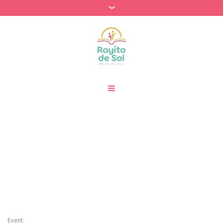
Categories:
Proyecto
Escolar
Home
»
Proyecto Escolar
Event