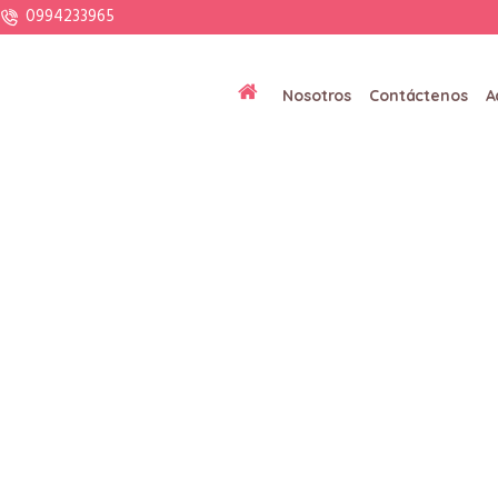
0994233965
Nosotros
Contáctenos
A
ories:
Comprensión L
Home
»
Comprensión Lectora