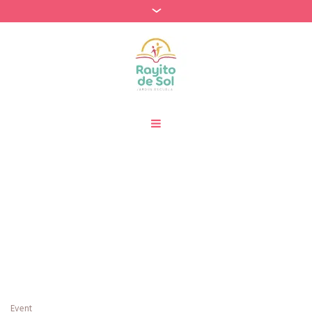
Categories:
Lengua y
Literatura
Home
»
Lengua y Literatura
Event